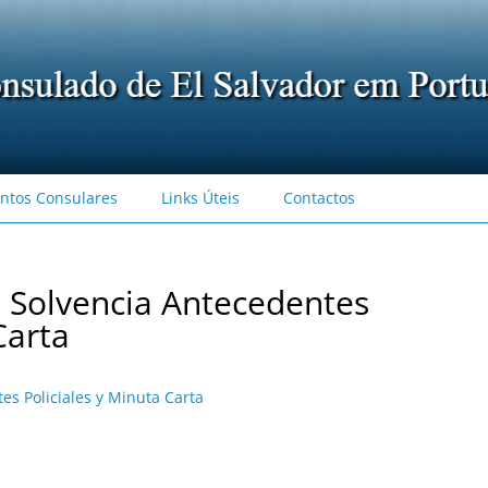
ntos Consulares
Links Úteis
Contactos
d Solvencia Antecedentes
Carta
es Policiales y Minuta Carta